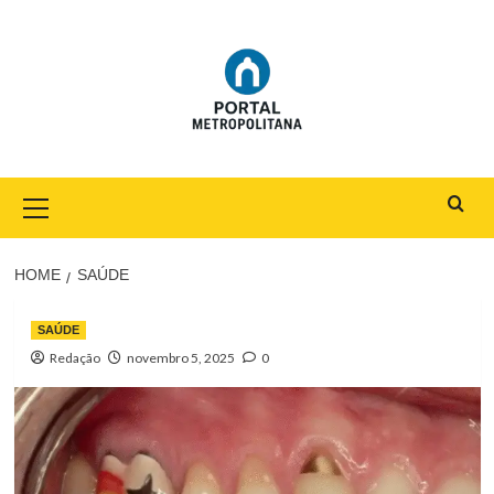
Skip
to
content
Primary
Menu
HOME
SAÚDE
SAÚDE
Redação
novembro 5, 2025
0