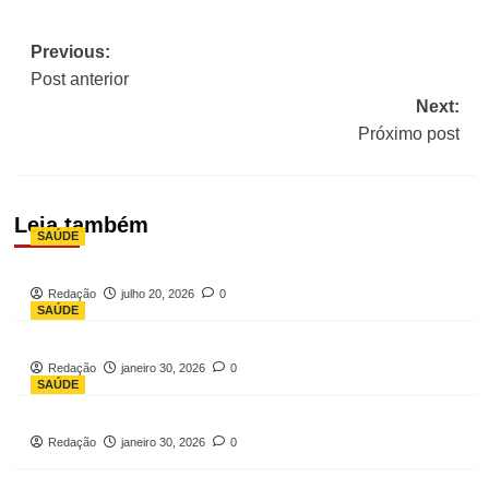
Post
Previous:
navigation
Post anterior
Next:
Próximo post
Leia também
SAÚDE
Redação
julho 20, 2026
0
SAÚDE
Redação
janeiro 30, 2026
0
SAÚDE
Redação
janeiro 30, 2026
0