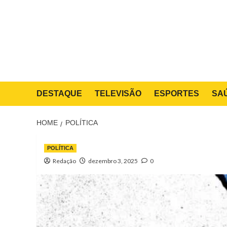
Skip
to
content
DESTAQUE
TELEVISÃO
ESPORTES
SA
HOME
POLÍTICA
POLÍTICA
Redação
dezembro 3, 2025
0