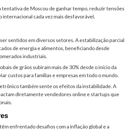
 tentativa de Moscou de ganhar tempo, reduzir tensões
o internacional cada vez mais desfavorável.
er sentidos em diversos setores. A estabilização parcial
rcados de energia e alimentos, beneficiando desde
merados industriais.
bais de grãos subiram mais de 30% desde o início da
viar custos para famílias e empresas em todo o mundo.
letrônico também sente os efeitos da instabilidade. A
 impactam diretamente vendedores online e startups que
onais.
res
êm enfrentado desafios com a inflação global e a