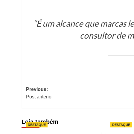
“É um alcance que marcas le
consultor de m
Post
Previous:
navigation
Post anterior
Leia também
DESTAQUE
DESTAQUE