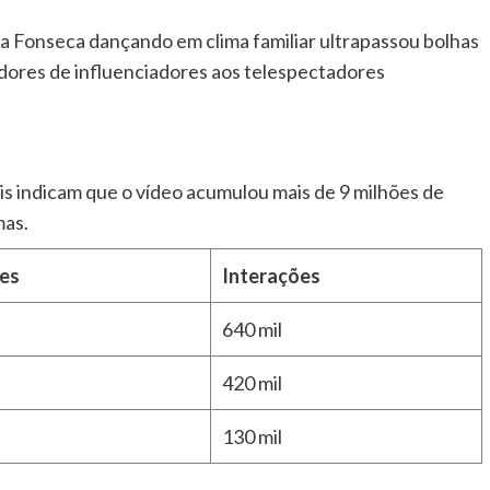
a Fonseca dançando em clima familiar ultrapassou bolhas
uidores de influenciadores aos telespectadores
ais indicam que o vídeo acumulou mais de 9 milhões de
mas.
ões
Interações
640 mil
420 mil
130 mil