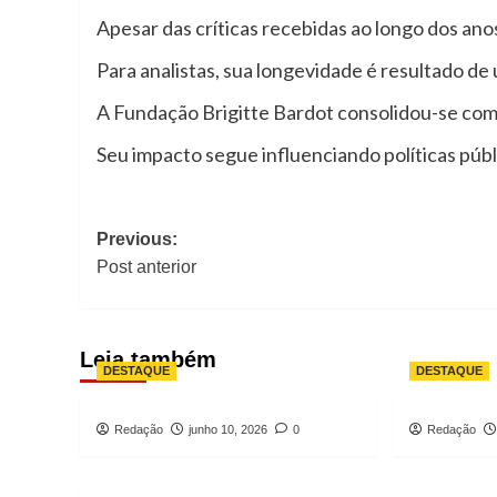
Apesar das críticas recebidas ao longo dos an
Para analistas, sua longevidade é resultado de
A Fundação Brigitte Bardot consolidou-se como
Seu impacto segue influenciando políticas públi
Post
Previous:
navigation
Post anterior
Leia também
DESTAQUE
DESTAQUE
Redação
junho 10, 2026
0
Redação