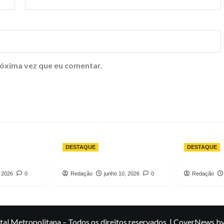
óxima vez que eu comentar.
DESTAQUE
DESTAQUE
, 2026
0
Redação
junho 10, 2026
0
Redação
al Metropolitana – Todos os direitos reservados.
|
CoverNews
by