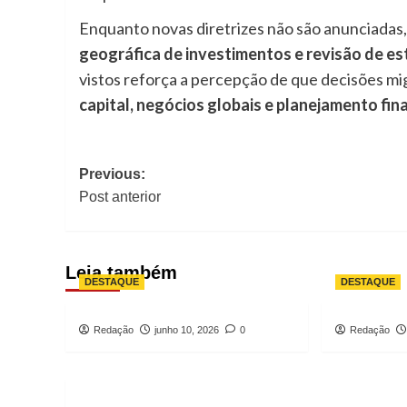
Enquanto novas diretrizes não são anunciadas
geográfica de investimentos e revisão de es
vistos reforça a percepção de que decisões mi
capital, negócios globais e planejamento fin
Post
Previous:
navigation
Post anterior
Leia também
DESTAQUE
DESTAQUE
Redação
junho 10, 2026
0
Redação