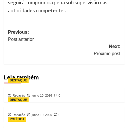
seguirá cumprindo a pena sob supervisão das
autoridades competentes.
Post
Previous:
navigation
Post anterior
Next:
Próximo post
Leia também
DESTAQUE
Redação
junho 10, 2026
0
DESTAQUE
Redação
junho 10, 2026
0
POLÍTICA