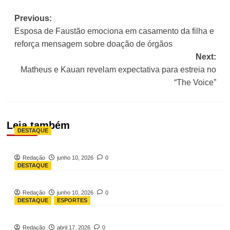
Post
Previous:
navigation
Esposa de Faustão emociona em casamento da filha e
reforça mensagem sobre doação de órgãos
Next:
Matheus e Kauan revelam expectativa para estreia no
“The Voice”
Leia também
DESTAQUE
Redação
junho 10, 2026
0
DESTAQUE
Redação
junho 10, 2026
0
DESTAQUE
ESPORTES
Redação
abril 17, 2026
0